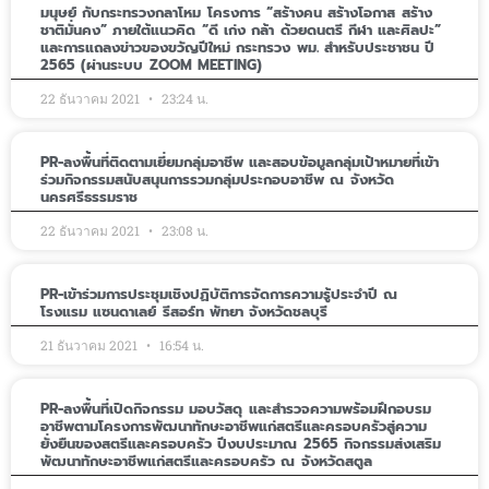
มนุษย์ กับกระทรวงกลาโหม โครงการ “สร้างคน สร้างโอกาส สร้าง
ชาติมั่นคง” ภายใต้แนวคิด “ดี เก่ง กล้า ด้วยดนตรี กีฬา และศิลปะ”
และการแถลงข่าวของขวัญปีใหม่ กระทรวง พม. สำหรับประชาชน ปี
2565 (ผ่านระบบ ZOOM MEETING)
22 ธันวาคม 2021
23:24 น.
PR-ลงพื้นที่ติดตามเยี่ยมกลุ่มอาชีพ และสอบข้อมูลกลุ่มเป้าหมายที่เข้า
ร่วมกิจกรรมสนับสนุนการรวมกลุ่มประกอบอาชีพ ณ จังหวัด
นครศรีธรรมราช
22 ธันวาคม 2021
23:08 น.
PR-เข้าร่วมการประชุมเชิงปฏิบัติการจัดการความรู้ประจำปี ณ
โรงแรม แซนดาเลย์ รีสอร์ท พัทยา จังหวัดชลบุรี
21 ธันวาคม 2021
16:54 น.
PR-ลงพื้นที่เปิดกิจกรรม มอบวัสดุ และสำรวจความพร้อมฝึกอบรม
อาชีพตามโครงการพัฒนาทักษะอาชีพแก่สตรีและครอบครัวสู่ความ
ยั่งยืนของสตรีและครอบครัว ปีงบประมาณ 2565 กิจกรรมส่งเสริม
พัฒนาทักษะอาชีพแก่สตรีและครอบครัว ณ จังหวัดสตูล