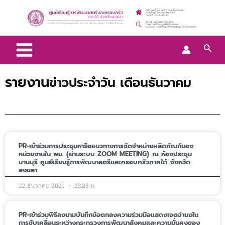
Skip
Main
to
Menu
content
Sear
รายงาน
ข่าวประจำวัน เดือนธันวาคม
P
P
P
P
PR-เข้าร่วมการประชุมหารือแนวทางการจัดจำหน่ายผลิตภัณฑ์ของ
a
a
a
a
หน่วยงานใน พม. (ผ่านระบบ ZOOM MEETING) ณ ห้องประชุม
g
g
g
g
บานบุรี ศูนย์เรียนรู้การพัฒนาสตรีและครอบครัวภาคใต้ จังหวัด
สงขลา
e
e
e
e
22 ธันวาคม 2021
23:28 น.
PR-เข้าร่วมพิธีลงนามบันทึกข้อตกลงความร่วมมือแสดงเจตจำนงใน
การขับเคลื่อนระหว่างกระทรวงการพัฒนาสังคมและความมั่นคงของ