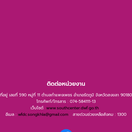
ติดต่อหน่วยงาน
ที่อยู่ เลขที่ 590 หมู่ที่ 11 ตำบลกำแพงเพชร อำเภอรัตภูมิ จังหวัดสงขลา 90180
โทรศัพท์/โทรสาร : 074-584111-13
เว็บไซต์
www.southcenter.dwf.go.th
อีเมล :
wfdc.songkhla@gmail.com
สายด่วนช่วยเหลือสังคม : 1300