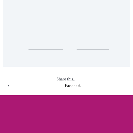
Loading...
Taking too long?
Reload document
|
Open in new tab
Share this...
Facebook