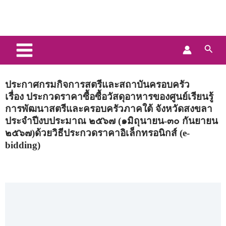
Skip
Main
to
Menu
content
Sear
ประกาศกรมกิจการสตรีและสถาบันครอบครัว
เรื่อง ประกวดราคาซื้อซื้อวัสดุอาหารของศูนย์เรียนรู้
การพัฒนาสตรีและครอบครัวภาคใต้ จังหวัดสงขลา
ประจำปีงบประมาณ ๒๕๖๗ (๑มิถุนายน-๓๐ กันยายน
๒๕๖๗)
ด้วยวิธีประกวดราคาอิเล็กทรอนิกส์ (e-
bidding)
22/04/2022
3:21 pm