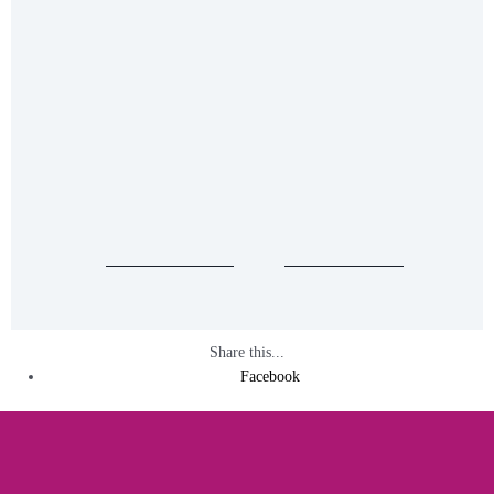
Loading...
Taking too long?
Reload document
|
Open in new tab
Share this...
Facebook