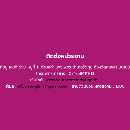
ติดต่อหน่วยงาน
ที่อยู่ เลขที่ 590 หมู่ที่ 11 ตำบลกำแพงเพชร อำเภอรัตภูมิ จังหวัดสงขลา 90180
โทรศัพท์/โทรสาร : 074-584111-13
เว็บไซต์
www.southcenter.dwf.go.th
อีเมล :
wfdc.songkhla@gmail.com
สายด่วนช่วยเหลือสังคม : 1300