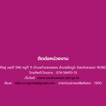
ติดต่อหน่วยงาน
ที่อยู่ เลขที่ 590 หมู่ที่ 11 ตำบลกำแพงเพชร อำเภอรัตภูมิ จังหวัดสงขลา 90180
โทรศัพท์/โทรสาร : 074-584111-13
เว็บไซต์
www.southcenter.dwf.go.th
อีเมล :
wfdc.songkhla@gmail.com
สายด่วนช่วยเหลือสังคม : 1300