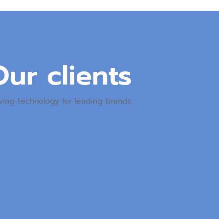
Our clients
ving technology for leading brands