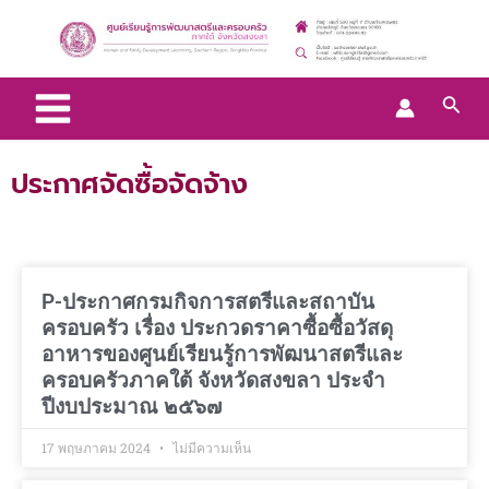
Skip
Main
to
Menu
content
Sear
ประกาศจัดซื้อจัดจ้าง
P
P
P
P-ประกาศกรมกิจการสตรีและสถาบัน
a
a
a
ครอบครัว เรื่อง ประกวดราคาซื้อซื้อวัสดุ
g
g
g
e
e
e
อาหารของศูนย์เรียนรู้การพัฒนาสตรีและ
ครอบครัวภาคใต้ จังหวัดสงขลา ประจำ
ปีงบประมาณ ๒๕๖๗
17 พฤษภาคม 2024
ไม่มีความเห็น